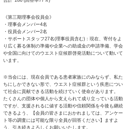
合計 286 (回答率77％)
《第三期理事会役員会》
・理事会メンバー4名
・役員会メンバー2名
・サポートスタッフ27名(理事役員含む)：現在、寄付をよ
り広く募る体制の準備や企業への助成金の申請準備、学会
や全国に向けてのウエスト症候群啓発活動について動いて
います。
※当会には、現在会員である患者家族にのみならず、私た
ちにしかできない形で、ウエスト症候群という疾患につい
て社会に貢献できる活動を続けていく使命があります。
たくさんの団体や個人から支えられて成り立っている活動
ですが、支援されるに値する活動や信頼関係を今後も継続
できるよう、【会員の皆さまにおかれましては、アンケー
ト等の調査には可能な限り全員が回答ください】ますよ
う、引き続きよろしくお願いいたします。